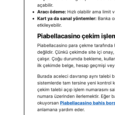
açabilir.
Aracı ödeme:
Hızlı olabilir ama limit 
Kart ya da sanal yöntemler:
Banka on
etkileyebilir.
Piabellacasino çekim işlem
Piabellacasino para çekme tarafında h
değildir. Çünkü çekimde site içi onay
çalışır. Çoğu durumda bekleme, kullanı
ilk çekimde belge, hesap geçmişi vey
Burada aceleci davranıp aynı talebi b
sistemlerde tam tersine yeni kontrol k
çekim talebi açıp işlem numarasını 
numara üzerinden ilerlemektir. Eğer bah
okuyorsan
Piabellacasino bahis bor
anlamana yardım eder.