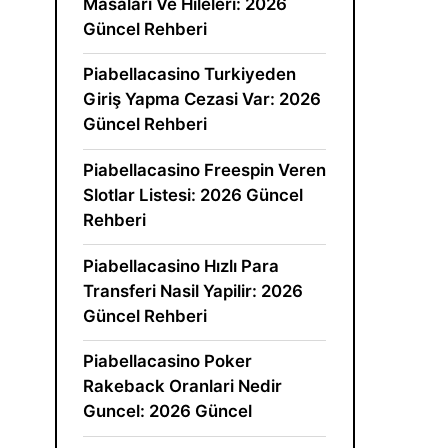
Masalari Ve Hileleri: 2026
Güncel Rehberi
Piabellacasino Turkiyeden
Giriş Yapma Cezasi Var: 2026
Güncel Rehberi
Piabellacasino Freespin Veren
Slotlar Listesi: 2026 Güncel
Rehberi
Piabellacasino Hızlı Para
Transferi Nasil Yapilir: 2026
Güncel Rehberi
Piabellacasino Poker
Rakeback Oranlari Nedir
Guncel: 2026 Güncel