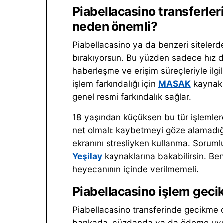
Piabellacasino transferler
neden önemli?
Piabellacasino ya da benzeri sitelerde
bırakıyorsun. Bu yüzden sadece hız de
haberleşme ve erişim süreçleriyle ilgi
işlem farkındalığı için
MASAK
kaynakla
genel resmi farkındalık sağlar.
18 yaşından küçüksen bu tür işlemlerd
net olmalı: kaybetmeyi göze alamadı
ekranını stresliyken kullanma. Soruml
Yeşilay
kaynaklarına bakabilirsin. B
heyecanının içinde verilmemeli.
Piabellacasino işlem geci
Piabellacasino transferinde gecikme 
bankada, cüzdanda ya da ödeme uyg