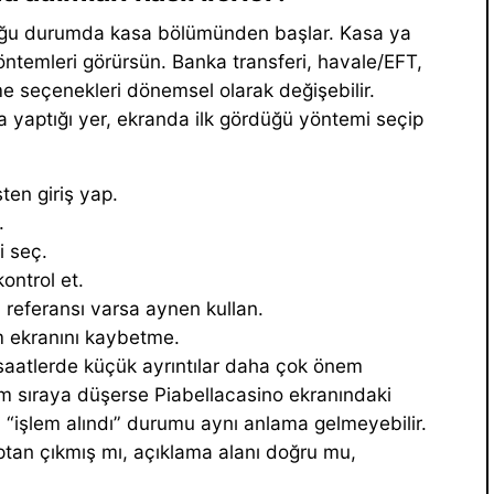
çoğu durumda kasa bölümünden başlar. Kasa ya
yöntemleri görürsün. Banka transferi, havale/EFT,
e seçenekleri dönemsel olarak değişebilir.
 yaptığı yer, ekranda ilk gördüğü yöntemi seçip
ten giriş yap.
.
i seç.
ontrol et.
m referansı varsa aynen kullan.
m ekranını kaybetme.
saatlerde küçük ayrıntılar daha çok önem
lem sıraya düşerse Piabellacasino ekranındaki
 “işlem alındı” durumu aynı anlama gelmeyebilir.
ptan çıkmış mı, açıklama alanı doğru mu,