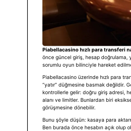
Piabellacasino hızlı para transferi na
önce güncel giriş, hesap doğrulama, yö
sorumlu oyun bilinciyle hareket edilme
Piabellacasino üzerinde hızlı para tr
“yatır” düğmesine basmak değildir. G
kontrollerle gelir: doğru giriş adresi,
alanı ve limitler. Bunlardan biri eksi
görüşmesine dönebilir.
Bunu şöyle düşün: kasaya para aktarm
Ben burada önce hesabın açık olup ol