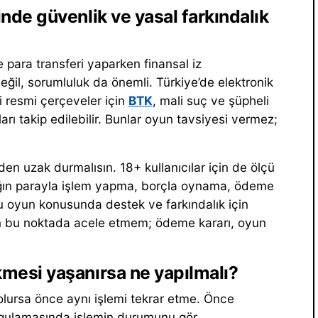
inde güvenlik ve yasal farkındalık
 para transferi yaparken finansal iz
ğil, sorumluluk da önemli. Türkiye’de elektronik
li resmi çerçeveler için
BTK
, mali suç ve şüpheli
rı takip edilebilir. Bunlar oyun tavsiyesi vermez;
en uzak durmalısın. 18+ kullanıcılar için de ölçü
ğın parayla işlem yapma, borçla oynama, ödeme
u oyun konusunda destek ve farkındalık için
en bu noktada acele etmem; ödeme kararı, oyun
kmesi yaşanırsa ne yapılmalı?
olursa önce aynı işlemi tekrar etme. Önce
ulamasında işlemin durumunu gör.