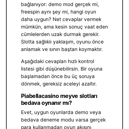
bağlanıyor: demo mod gerçek mi,
freespin aynı şey mi, hangi oyun
daha uygun? Net cevaplar vermek
mümkün, ama kesin sonuç vaat eden
cümlelerden uzak durmak gerekir.
Slotta sağlıklı yaklaşım, oyunu önce
anlamak ve sınırı baştan koymaktır.
Aşağıdaki cevapları hızlı kontrol
listesi gibi düşünebilirsin. Bir oyuna
başlamadan önce bu üç soruya
dönmek, gereksiz aceleyi azaltır.
Piabellacasino meyve slotları
bedava oynanır mı?
Evet, uygun oyunlarda demo veya
bedava deneme modu varsa gerçek
para kullanmadan oyun akışını