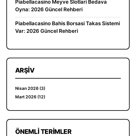
Piabellacasino Meyve Slotlari Bedava
Oyna: 2026 Güncel Rehberi
Piabellacasino Bahis Borsasi Takas Sistemi
Var: 2026 Güncel Rehberi
ARŞIV
Nisan 2026 (3)
Mart 2026 (12)
ÖNEMLI TERIMLER