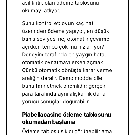
asıl kritik olan ödeme tablosunu
okumayı atlıyor.
Şunu kontrol et: oyun kaç hat
üzerinden ödeme yapıyor, en düşük
bahis seviyesi ne, otomatik çevirme
açıkken tempo çok mu hızlanıyor?
Deneyim tarafında en yaygın hata,
otomatik oynatmayı erken açmak.
Çünkü otomatik dönüşte karar verme
aralığın daralır. Demo modda bile
bunu fark etmek önemlidir; gerçek
para tarafında aynı alışkanlık daha
yorucu sonuçlar doğurabilir.
Piabellacasino ödeme tablosunu
okumadan başlama
Ödeme tablosu sıkıcı görünebilir ama