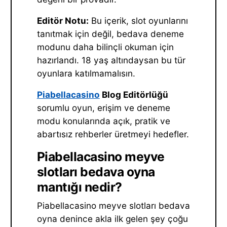
Editör Notu:
Bu içerik, slot oyunlarını
tanıtmak için değil, bedava deneme
modunu daha bilinçli okuman için
hazırlandı. 18 yaş altındaysan bu tür
oyunlara katılmamalısın.
Piabellacasino
Blog Editörlüğü
sorumlu oyun, erişim ve deneme
modu konularında açık, pratik ve
abartısız rehberler üretmeyi hedefler.
Piabellacasino meyve
slotları bedava oyna
mantığı nedir?
Piabellacasino meyve slotları bedava
oyna denince akla ilk gelen şey çoğu