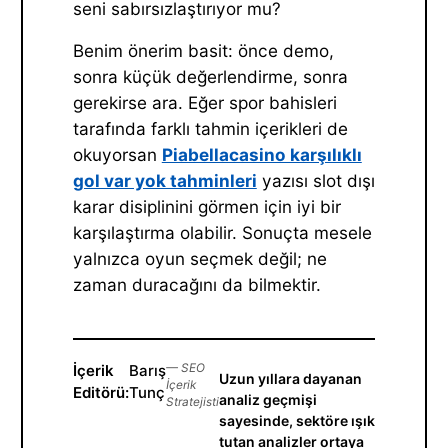
seni sabırsızlaştırıyor mu?
Benim önerim basit: önce demo,
sonra küçük değerlendirme, sonra
gerekirse ara. Eğer spor bahisleri
tarafında farklı tahmin içerikleri de
okuyorsan
Piabellacasino karşılıklı
gol var yok tahminleri
yazısı slot dışı
karar disiplinini görmen için iyi bir
karşılaştırma olabilir. Sonuçta mesele
yalnızca oyun seçmek değil; ne
zaman duracağını da bilmektir.
İçerik
Barış
— SEO
Uzun yıllara dayanan
İçerik
Editörü:
Tunç
analiz geçmişi
Stratejisti
sayesinde, sektöre ışık
tutan analizler ortaya