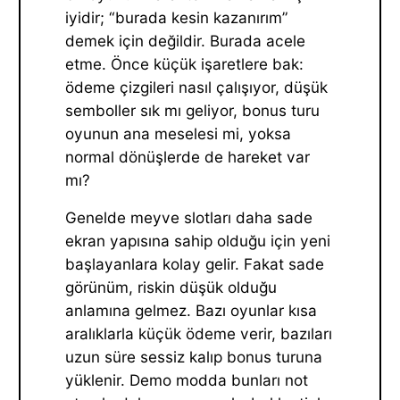
iyidir; “burada kesin kazanırım”
demek için değildir. Burada acele
etme. Önce küçük işaretlere bak:
ödeme çizgileri nasıl çalışıyor, düşük
semboller sık mı geliyor, bonus turu
oyunun ana meselesi mi, yoksa
normal dönüşlerde de hareket var
mı?
Genelde meyve slotları daha sade
ekran yapısına sahip olduğu için yeni
başlayanlara kolay gelir. Fakat sade
görünüm, riskin düşük olduğu
anlamına gelmez. Bazı oyunlar kısa
aralıklarla küçük ödeme verir, bazıları
uzun süre sessiz kalıp bonus turuna
yüklenir. Demo modda bunları not