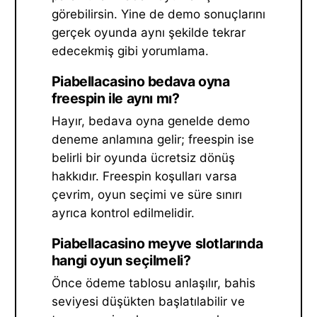
görebilirsin. Yine de demo sonuçlarını
gerçek oyunda aynı şekilde tekrar
edecekmiş gibi yorumlama.
Piabellacasino bedava oyna
freespin ile aynı mı?
Hayır, bedava oyna genelde demo
deneme anlamına gelir; freespin ise
belirli bir oyunda ücretsiz dönüş
hakkıdır. Freespin koşulları varsa
çevrim, oyun seçimi ve süre sınırı
ayrıca kontrol edilmelidir.
Piabellacasino meyve slotlarında
hangi oyun seçilmeli?
Önce ödeme tablosu anlaşılır, bahis
seviyesi düşükten başlatılabilir ve