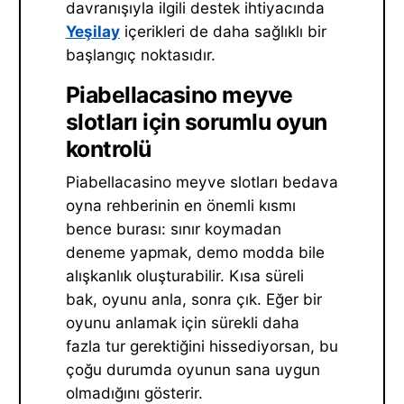
davranışıyla ilgili destek ihtiyacında
Yeşilay
içerikleri de daha sağlıklı bir
başlangıç noktasıdır.
Piabellacasino meyve
slotları için sorumlu oyun
kontrolü
Piabellacasino meyve slotları bedava
oyna rehberinin en önemli kısmı
bence burası: sınır koymadan
deneme yapmak, demo modda bile
alışkanlık oluşturabilir. Kısa süreli
bak, oyunu anla, sonra çık. Eğer bir
oyunu anlamak için sürekli daha
fazla tur gerektiğini hissediyorsan, bu
çoğu durumda oyunun sana uygun
olmadığını gösterir.