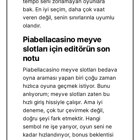
tempo seni zorlamayan oyunlara
bak. En iyi seçim, daha çok vaat
veren değil, senin sınırlarınla uyumlu
olandır.
Piabellacasino meyve
slotları için editörün son
notu
Piabellacasino meyve slotları bedava
oyna araması yapan biri çoğu zaman
hızlıca oyuna geçmek istiyor. Bunu
anlıyorum; meyve slotları zaten bu
hızlı giriş hissiyle çalışır. Ama iyi
deneme, çok tur çevirmek değil,
doğru şeyi fark etmektir. Hangi
sembol ne işe yarıyor, oyun seni ne
kadar hızlandırıyor, bonus beklentisi