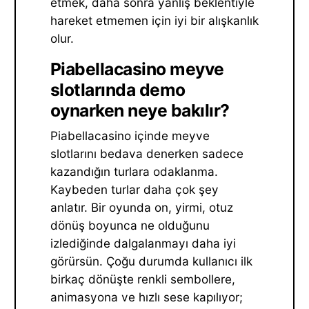
etmek, daha sonra yanlış beklentiyle
hareket etmemen için iyi bir alışkanlık
olur.
Piabellacasino meyve
slotlarında demo
oynarken neye bakılır?
Piabellacasino içinde meyve
slotlarını bedava denerken sadece
kazandığın turlara odaklanma.
Kaybeden turlar daha çok şey
anlatır. Bir oyunda on, yirmi, otuz
dönüş boyunca ne olduğunu
izlediğinde dalgalanmayı daha iyi
görürsün. Çoğu durumda kullanıcı ilk
birkaç dönüşte renkli sembollere,
animasyona ve hızlı sese kapılıyor;