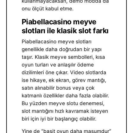
kullanmayacaksan, demo modda da
onu ölçüt kabul etme.
Piabellacasino meyve
slotları ile klasik slot farkı
Piabellacasino meyve slotları
genellikle daha doğrudan bir yapı
taşır. Klasik meyve sembolleri, kısa
oyun turları ve anlaşılır ödeme
dizilimleri öne çıkar. Video slotlarda
ise hikaye, ek ekran, görev mantığı,
satın alınabilir bonus veya çok
katmanlı özellikler daha fazla olabilir.
Bu yüzden meyve slotu denemesi,
slot mantığını hızlı kavramak isteyen
biri için iyi bir başlangıç olabilir.
Yine de “basit oyun daha masumdur”