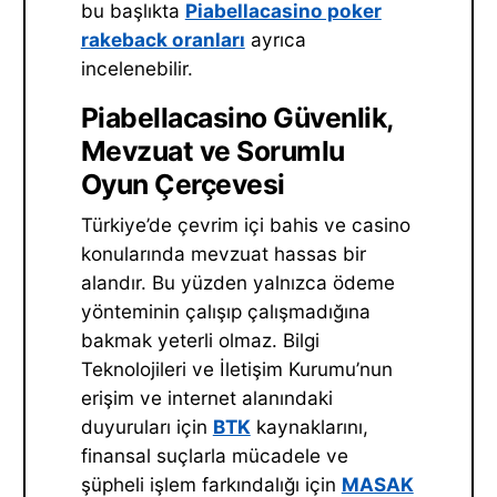
bu başlıkta
Piabellacasino poker
rakeback oranları
ayrıca
incelenebilir.
Piabellacasino Güvenlik,
Mevzuat ve Sorumlu
Oyun Çerçevesi
Türkiye’de çevrim içi bahis ve casino
konularında mevzuat hassas bir
alandır. Bu yüzden yalnızca ödeme
yönteminin çalışıp çalışmadığına
bakmak yeterli olmaz. Bilgi
Teknolojileri ve İletişim Kurumu’nun
erişim ve internet alanındaki
duyuruları için
BTK
kaynaklarını,
finansal suçlarla mücadele ve
şüpheli işlem farkındalığı için
MASAK