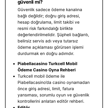
güvenli mi?
Güvenlik sadece ödeme kanalına
bağlı değildir; doğru giriş adresi,
hesap doğrulama, limit takibi ve
resmi risk farkındalığı birlikte
değerlendirilmelidir. Şüpheli bağlantı,
belirsiz servis adı veya tutarsız
ödeme açıklaması görürsen işlemi
durdurmak en doğru adımdır.
Piabellacasino Turkcell Mobil
Ödeme Casino Oyna Rehberi
Turkcell mobil ödeme ile
Piabellacasino’da casino oynamadan
önce giriş adresi, limit, fatura
yansıması, sorumlu oyun ve güvenlik
kontrollerini anlatan editör rehberi.
Editör