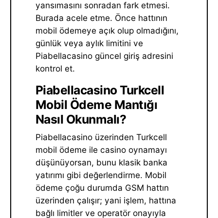
yansımasını sonradan fark etmesi.
Burada acele etme. Önce hattının
mobil ödemeye açık olup olmadığını,
günlük veya aylık limitini ve
Piabellacasino güncel giriş adresini
kontrol et.
Piabellacasino Turkcell
Mobil Ödeme Mantığı
Nasıl Okunmalı?
Piabellacasino üzerinden Turkcell
mobil ödeme ile casino oynamayı
düşünüyorsan, bunu klasik banka
yatırımı gibi değerlendirme. Mobil
ödeme çoğu durumda GSM hattın
üzerinden çalışır; yani işlem, hattına
bağlı limitler ve operatör onayıyla