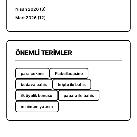
Nisan 2026 (3)
Mart 2026 (12)
ÖNEMLI TERIMLER
para çekme
Piabellacasino
bedava bahis
kripto ile bahis
ilk üyelik bonusu
papara ile bahis
minimum yatırım