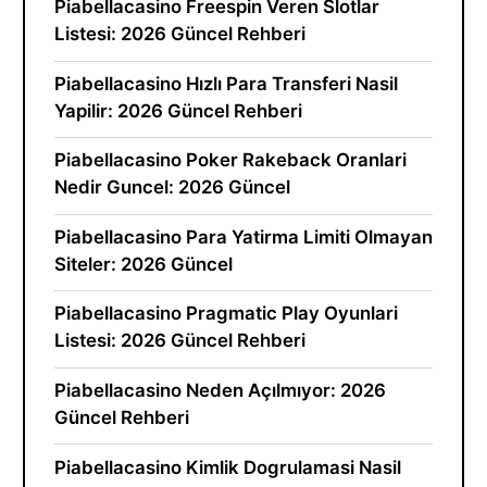
Piabellacasino Freespin Veren Slotlar
Listesi: 2026 Güncel Rehberi
Piabellacasino Hızlı Para Transferi Nasil
Yapilir: 2026 Güncel Rehberi
Piabellacasino Poker Rakeback Oranlari
Nedir Guncel: 2026 Güncel
Piabellacasino Para Yatirma Limiti Olmayan
Siteler: 2026 Güncel
Piabellacasino Pragmatic Play Oyunlari
Listesi: 2026 Güncel Rehberi
Piabellacasino Neden Açılmıyor: 2026
Güncel Rehberi
Piabellacasino Kimlik Dogrulamasi Nasil