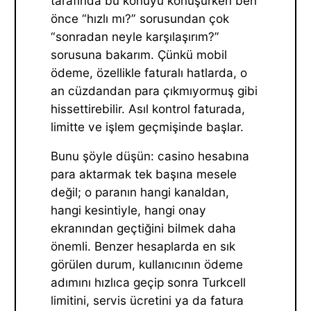
tarafında bu konuyu konuşurken ben
önce “hızlı mı?” sorusundan çok
“sonradan neyle karşılaşırım?”
sorusuna bakarım. Çünkü mobil
ödeme, özellikle faturalı hatlarda, o
an cüzdandan para çıkmıyormuş gibi
hissettirebilir. Asıl kontrol faturada,
limitte ve işlem geçmişinde başlar.
Bunu şöyle düşün: casino hesabına
para aktarmak tek başına mesele
değil; o paranın hangi kanaldan,
hangi kesintiyle, hangi onay
ekranından geçtiğini bilmek daha
önemli. Benzer hesaplarda en sık
görülen durum, kullanıcının ödeme
adımını hızlıca geçip sonra Turkcell
limitini, servis ücretini ya da fatura