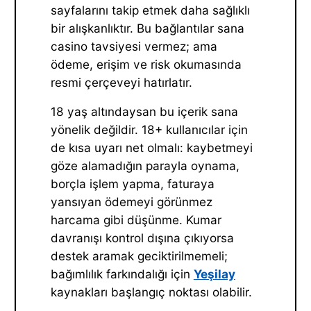
sayfalarını takip etmek daha sağlıklı
bir alışkanlıktır. Bu bağlantılar sana
casino tavsiyesi vermez; ama
ödeme, erişim ve risk okumasında
resmi çerçeveyi hatırlatır.
18 yaş altındaysan bu içerik sana
yönelik değildir. 18+ kullanıcılar için
de kısa uyarı net olmalı: kaybetmeyi
göze alamadığın parayla oynama,
borçla işlem yapma, faturaya
yansıyan ödemeyi görünmez
harcama gibi düşünme. Kumar
davranışı kontrol dışına çıkıyorsa
destek aramak geciktirilmemeli;
bağımlılık farkındalığı için
Yeşilay
kaynakları başlangıç noktası olabilir.