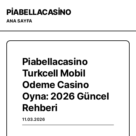
PIABELLACASINO
ANA SAYFA
Piabellacasino
Turkcell Mobil
Odeme Casino
Oyna: 2026 Güncel
Rehberi
11.03.2026