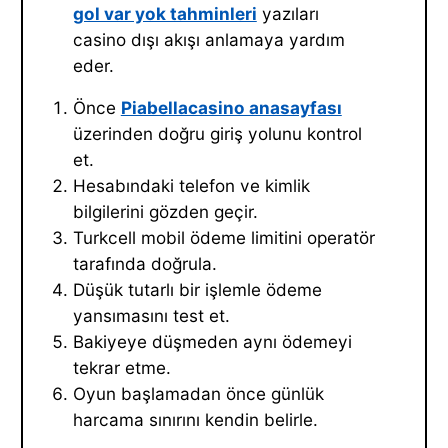
gol var yok tahminleri
yazıları
casino dışı akışı anlamaya yardım
eder.
Önce
Piabellacasino anasayfası
üzerinden doğru giriş yolunu kontrol
et.
Hesabındaki telefon ve kimlik
bilgilerini gözden geçir.
Turkcell mobil ödeme limitini operatör
tarafında doğrula.
Düşük tutarlı bir işlemle ödeme
yansımasını test et.
Bakiyeye düşmeden aynı ödemeyi
tekrar etme.
Oyun başlamadan önce günlük
harcama sınırını kendin belirle.