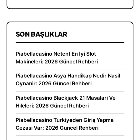
SON BAŞLIKLAR
Piabellacasino Netent En Iyi Slot
Makineleri: 2026 Güncel Rehberi
Piabellacasino Asya Handikap Nedir Nasil
Oynanir: 2026 Güncel Rehberi
Piabellacasino Blackjack 21 Masalari Ve
Hileleri: 2026 Güncel Rehberi
Piabellacasino Turkiyeden Giriş Yapma
Cezasi Var: 2026 Güncel Rehberi