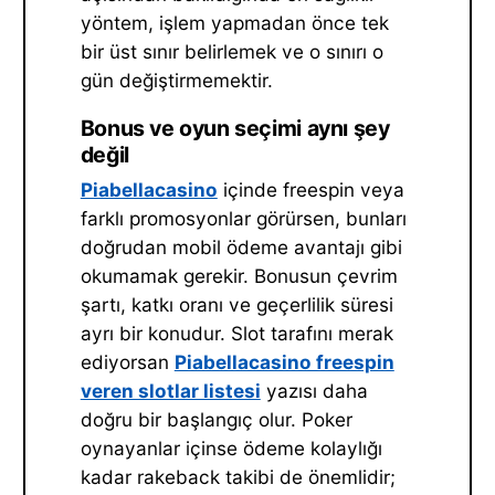
yöntem, işlem yapmadan önce tek
bir üst sınır belirlemek ve o sınırı o
gün değiştirmemektir.
Bonus ve oyun seçimi aynı şey
değil
Piabellacasino
içinde freespin veya
farklı promosyonlar görürsen, bunları
doğrudan mobil ödeme avantajı gibi
okumamak gerekir. Bonusun çevrim
şartı, katkı oranı ve geçerlilik süresi
ayrı bir konudur. Slot tarafını merak
ediyorsan
Piabellacasino freespin
veren slotlar listesi
yazısı daha
doğru bir başlangıç olur. Poker
oynayanlar içinse ödeme kolaylığı
kadar rakeback takibi de önemlidir;