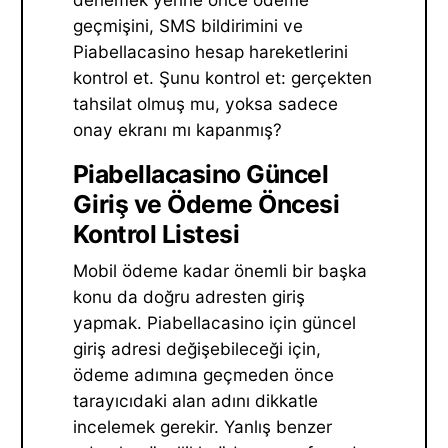
geçmişini, SMS bildirimini ve
Piabellacasino hesap hareketlerini
kontrol et. Şunu kontrol et: gerçekten
tahsilat olmuş mu, yoksa sadece
onay ekranı mı kapanmış?
Piabellacasino Güncel
Giriş ve Ödeme Öncesi
Kontrol Listesi
Mobil ödeme kadar önemli bir başka
konu da doğru adresten giriş
yapmak. Piabellacasino için güncel
giriş adresi değişebileceği için,
ödeme adımına geçmeden önce
tarayıcıdaki alan adını dikkatle
incelemek gerekir. Yanlış benzer